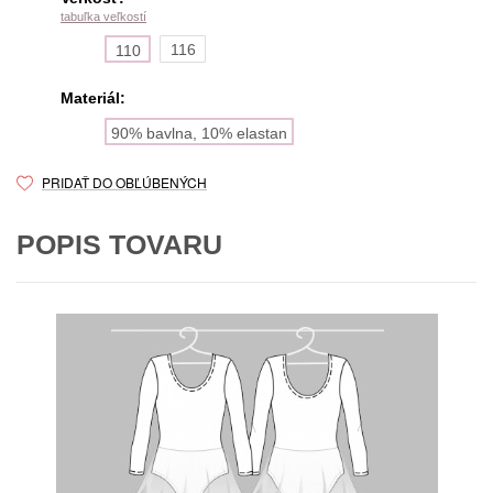
tabuľka veľkostí
116
110
Materiál:
90% bavlna, 10% elastan
PRIDAŤ DO OBĽÚBENÝCH
POPIS TOVARU