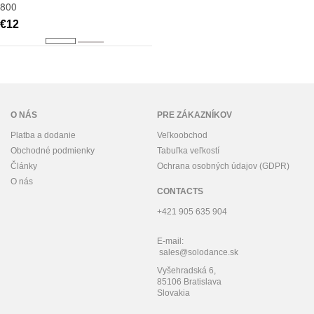
800
€12
O NÁS
PRE ZÁKAZNÍKOV
Platba a dodanie
Veľkoobchod
Obchodné podmienky
Tabuľka veľkostí
Články
Ochrana osobných údajov (GDPR)
O nás
CONTACTS
+421 905 635 904
E-mail:
sales@solodance.sk
Vyšehradská 6,
85106 Bratislava
Slovakia