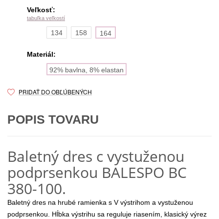
Veľkosť:
tabuľka veľkostí
134
158
164
Materiál:
92% bavlna, 8% elastan
PRIDAŤ DO OBĽÚBENÝCH
POPIS TOVARU
Baletný dres c vystuženou
podprsenkou BALESPO ВС
380-100.
Baletný dres na hrubé ramienka s V výstrihom a vystuženou
podprsenkou. Hĺbka výstrihu sa reguluje riasením, klasický výrez