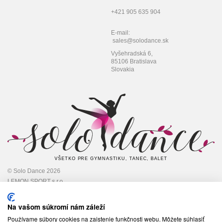
+421 905 635 904
E-mail:
sales@solodance.sk
Vyšehradská 6,
85106 Bratislava
Slovakia
VŠETKO PRE GYMNASTIKU, TANEC, BALET
© Solo Dance 2026
LEMON SPORT s.r.o
IČO: 45 348 545,
DIČ: 2022948301
Na vašom súkromí nám záleží
Používame súbory cookies na zaistenie funkčnosti webu. Môžete súhlasiť