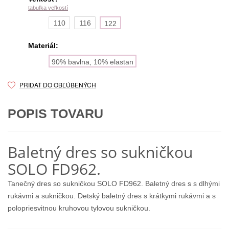
tabuľka veľkostí
110
116
122
Materiál:
90% bavlna, 10% elastan
PRIDAŤ DO OBĽÚBENÝCH
POPIS TOVARU
Baletný dres so sukničkou
SOLO FD962.
Tanečný dres so sukničkou SOLO FD962. Baletný dres s s dlhými
rukávmi a sukničkou. Detský baletný dres s krátkymi rukávmi a s
polopriesvitnou kruhovou tylovou sukničkou.