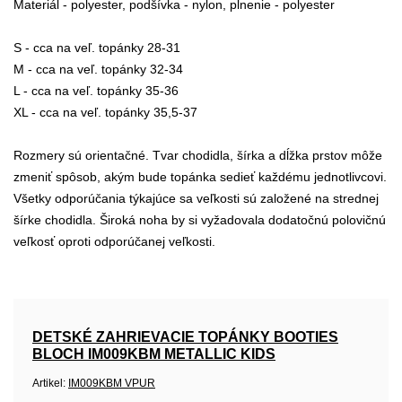
Materiál - polyester, podšívka - nylon, plnenie - polyester
S - cca na veľ. topánky 28-31
M - cca na veľ. topánky 32-34
L - cca na veľ. topánky 35-36
XL - cca na veľ. topánky 35,5-37
Rozmery sú orientačné. Tvar chodidla, šírka a dĺžka prstov môže
zmeniť spôsob, akým bude topánka sedieť každému jednotlivcovi.
Všetky odporúčania týkajúce sa veľkosti sú založené na strednej
šírke chodidla. Široká noha by si vyžadovala dodatočnú polovičnú
veľkosť oproti odporúčanej veľkosti.
DETSKÉ ZAHRIEVACIE TOPÁNKY BOOTIES
BLOCH IM009KBM METALLIC KIDS
Artikel:
IM009KBM VPUR