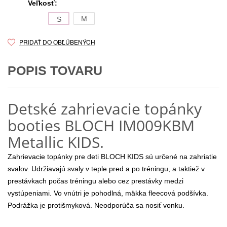
Veľkosť:
M
S
PRIDAŤ DO OBĽÚBENÝCH
POPIS TOVARU
Detské zahrievacie topánky
booties BLOCH IM009KBM
Metallic KIDS.
Zahrievacie topánky pre deti BLOCH KIDS sú určené na zahriatie
svalov. Udržiavajú svaly v teple pred a po tréningu, a taktiež v
prestávkach počas tréningu alebo cez prestávky medzi
vystúpeniami. Vo vnútri je pohodlná, mäkka fleecová podšívka.
Podrážka je protišmyková. Neodporúča sa nosiť vonku.