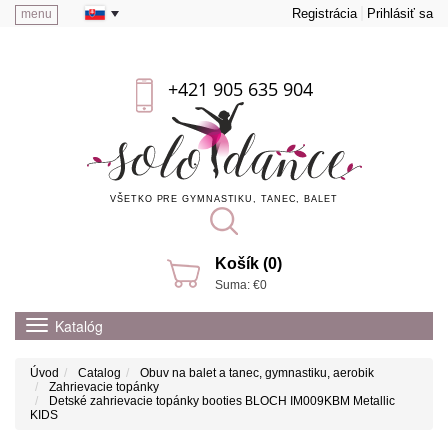
Registrácia
Prihlásiť sa
menu
+421 905 635 904
VŠETKO PRE GYMNASTIKU, TANEC, BALET
Košík (0)
Suma: €0
Katalóg
Úvod
Catalog
Obuv na balet a tanec, gymnastiku, aerobik
Zahrievacie topánky
Detské zahrievacie topánky booties BLOCH IM009KBM Metallic
KIDS