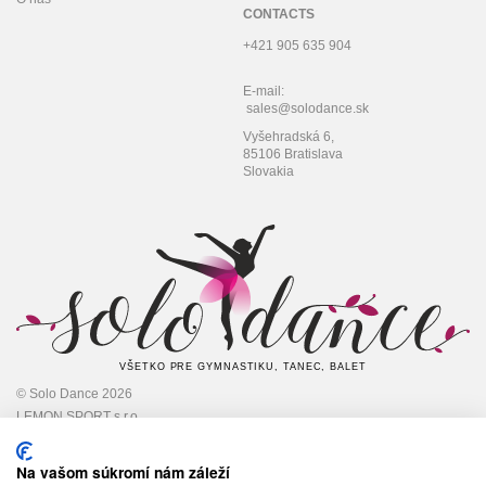
CONTACTS
+421 905 635 904
E-mail:
sales@solodance.sk
Vyšehradská 6,
85106 Bratislava
Slovakia
VŠETKO PRE GYMNASTIKU, TANEC, BALET
© Solo Dance 2026
LEMON SPORT s.r.o
IČO: 45 348 545,
DIČ: 2022948301
Na vašom súkromí nám záleží