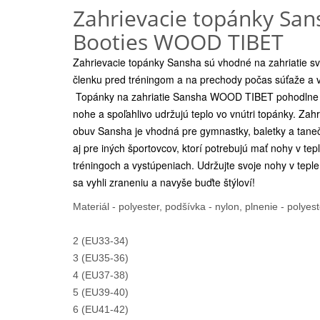
Zahrievacie topánky San
Booties WOOD TIBET
Zahrievacie topánky Sansha sú vhodné na zahriatie sv
členku pred tréningom a na prechody počas súťaže a 
Topánky na zahriatie Sansha WOOD TIBET pohodlne 
nohe a spoľahlivo udržujú teplo vo vnútri topánky. Zahr
obuv Sansha je vhodná pre gymnastky, baletky a taneč
aj pre iných športovcov, ktorí potrebujú mať nohy v tepl
tréningoch a vystúpeniach. Udržujte svoje nohy v teple
sa vyhli zraneniu a navyše buďte štýloví!
Materiál - polyester, podšívka - nylon, plnenie - polyest
2 (EU33-34)
3 (EU35-36)
4 (EU37-38)
5 (EU39-40)
6 (EU41-42)