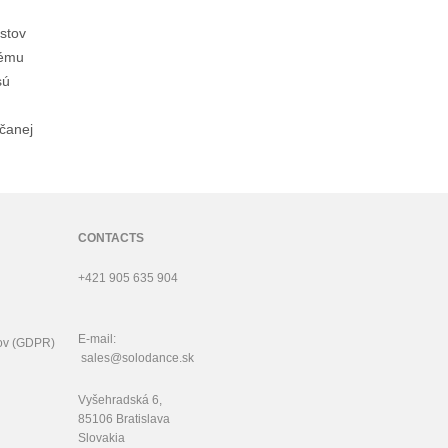
rstov
dému
sú
čanej
CONTACTS
+421 905 635 904
E-mail:
ov (GDPR)
sales@solodance.sk
Vyšehradská 6,
85106 Bratislava
Slovakia