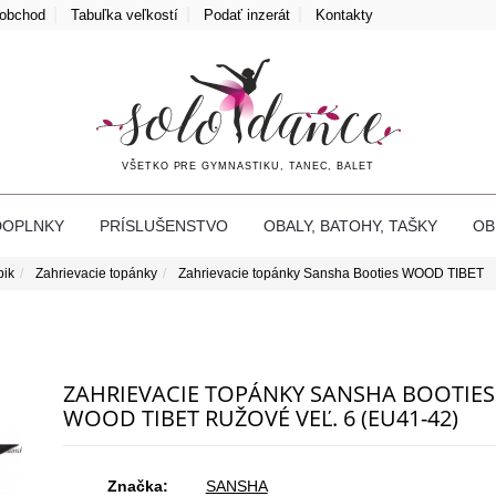
oobchod
Tabuľka veľkostí
Podať inzerát
Kontakty
VŠETKO PRE GYMNASTIKU, TANEC, BALET
DOPLNKY
PRÍSLUŠENSTVO
OBALY, BATOHY, TAŠKY
O
bik
Zahrievacie topánky
Zahrievacie topánky Sansha Booties WOOD TIBET
ZAHRIEVACIE TOPÁNKY SANSHA BOOTIES
WOOD TIBET RUŽOVÉ VEĽ. 6 (EU41-42)
Značka:
SANSHA