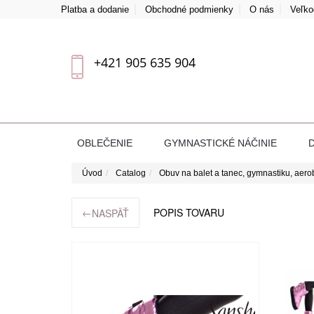
Platba a dodanie
Obchodné podmienky
O nás
Veľk
+421 905 635 904
OBLEČENIE
GYMNASTICKÉ NÁČINIE
Úvod
Catalog
Obuv na balet a tanec, gymnastiku, aero
←
POPIS TOVARU
NASPÄŤ