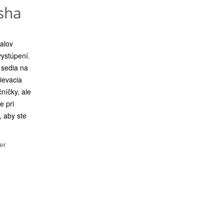
sha
alov
vystúpení.
sedia na
ievacia
níčky, ale
e pri
, aby ste
er