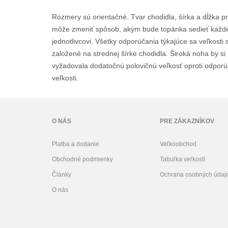
Rozmery sú orientačné. Tvar chodidla, šírka a dĺžka p
môže zmeniť spôsob, akým bude topánka sedieť kaž
jednotlivcovi. Všetky odporúčania týkajúce sa veľkosti 
založené na strednej šírke chodidla. Široká noha by si
vyžadovala dodatočnú polovičnú veľkosť oproti odporú
veľkosti.
O NÁS
PRE ZÁKAZNÍKOV
Platba a dodanie
Veľkoobchod
Obchodné podmienky
Tabuľka veľkostí
Články
Ochrana osobných údaj
O nás