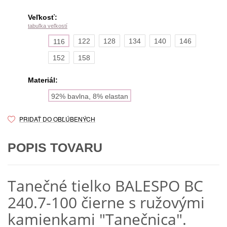
Veľkosť:
tabuľka veľkostí
122
128
134
140
146
116
152
158
Materiál:
92% bavlna, 8% elastan
PRIDAŤ DO OBĽÚBENÝCH
POPIS TOVARU
Tanečné tielko BALESPO BC
240.7-100 čierne s ružovými
kamienkami "Tanečnica".