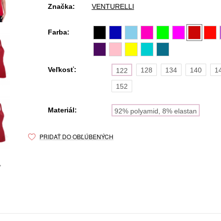
Značka:
VENTURELLI
Farba:
Veľkosť:
128
134
140
1
122
152
Materiál:
92% polyamid, 8% elastan
PRIDAŤ DO OBĽÚBENÝCH