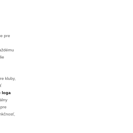
ie pre
 každému
lie
re kluby,
ť
 loga
nálny
 pre
nkčnosť,