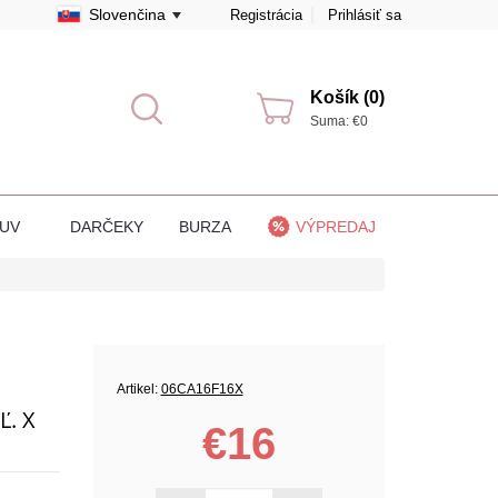
Slovenčina
Registrácia
Prihlásiť sa
Košík (0)
Suma: €0
BUV
DARČEKY
BURZA
VÝPREDAJ
Artikel:
06CA16F16X
. X
€16