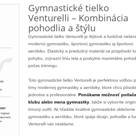
Gymnastické tielko
Venturelli – Kombinácia
pohodlia a štýlu
Gymnastické tielko Venturelli je štýlové a funkčné riešen
modernú gymnastiku, športovú gymnastiku aj športovú
aeróbiku. Elastický a priedušný materiál sa prispôsobí
pohybu, zvýrazní líniu tela a poskytne maximálne pohod
počas tréningu.
Toto gymnastické tielko Venturelli je perfektnou voľbou p
tímy modernej gymnastiky a aeróbiky, ktoré chcú pôsobi
jednotne a profesionálne.
Ponúkame možnosť potlače
klubu
alebo mena gymnastky
, takže si vytvoríte origi
tímový outfit. Ak hľadáte kvalitné gymnastické oblečenie
gymnastiku a aeróbiku, ktoré spája dizajn, pohodlie a fu
Venturelli vás nesklame.