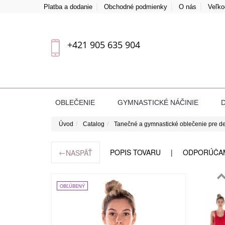
Platba a dodanie
Obchodné podmienky
O nás
Veľk
+421 905 635 904
OBLEČENIE
GYMNASTICKÉ NÁČINIE
Úvod
Catalog
Tanečné a gymnastické oblečenie pre de
←
POPIS TOVARU
ODPORÚČA
NASPÄŤ
OBĽÚBENÝ