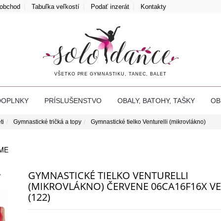
oobchod
Tabuľka veľkostí
Podať inzerát
Kontakty
VŠETKO PRE GYMNASTIKU, TANEC, BALET
DOPLNKY
PRÍSLUŠENSTVO
OBALY, BATOHY, TAŠKY
O
ti
Gymnastické tričká a topy
Gymnastické tielko Venturelli (mikrovlákno)
ME
GYMNASTICKÉ TIELKO VENTURELLI
(MIKROVLÁKNO) ČERVENE 06CA16F16X VEĽ
(122)