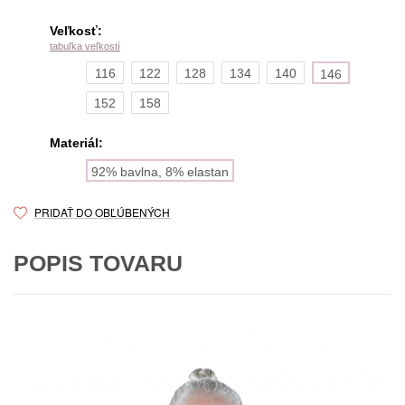
Veľkosť:
tabuľka veľkostí
116
122
128
134
140
146
152
158
Materiál:
92% bavlna, 8% elastan
PRIDAŤ DO OBĽÚBENÝCH
POPIS TOVARU