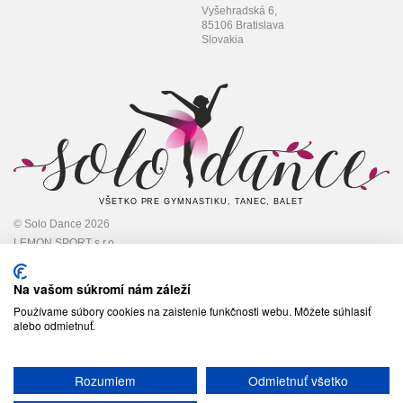
Vyšehradská 6,
85106 Bratislava
Slovakia
VŠETKO PRE GYMNASTIKU, TANEC, BALET
© Solo Dance 2026
LEMON SPORT s.r.o
IČO: 45 348 545,
DIČ: 2022948301
Na vašom súkromí nám záleží
Používame súbory cookies na zaistenie funkčnosti webu. Môžete súhlasiť
alebo odmietnuť.
Sledujte nás
Rozumiem
Odmietnuť všetko