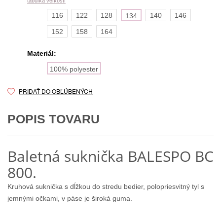
tabuľka veľkostí
116
122
128
140
146
134
152
158
164
Materiál:
100% polyester
PRIDAŤ DO OBĽÚBENÝCH
POPIS TOVARU
Baletná suknička BALESPO ВС
800.
Kruhová suknička s dĺžkou do stredu bedier, polopriesvitný tyl s
jemnými očkami, v páse je široká guma.