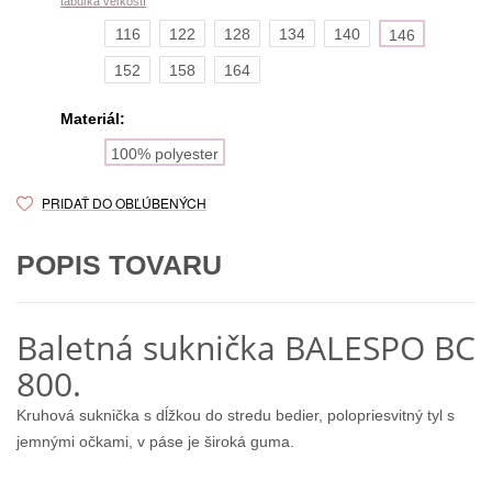
tabuľka veľkostí
116
122
128
134
140
146
152
158
164
Materiál:
100% polyester
PRIDAŤ DO OBĽÚBENÝCH
POPIS TOVARU
Baletná suknička BALESPO ВС
800.
Kruhová suknička s dĺžkou do stredu bedier, polopriesvitný tyl s
jemnými očkami, v páse je široká guma.