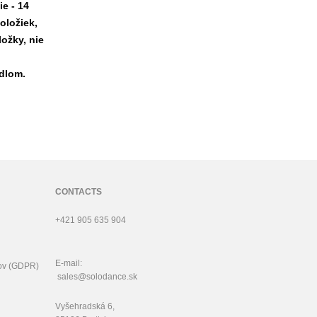
e - 14
oložiek,
ložky, nie
dlom.
CONTACTS
+421 905 635 904
E-mail:
ov (GDPR)
sales@solodance.sk
Vyšehradská 6,