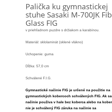
Palička ku gymnastickej
stuhe Sasaki M-700JK Fib
Glass FIG
v priehľadnom puzdre s držiakom a karabínou.
Materiál: sklolaminát (sklené vlákno)
Uchopenie: guma
Dĺžka: 57,0 cm
Schválené F.I.G.
Gymnastické načinie FIG je určené na použitie na
gymnastických kobercoch schválených FIG. Ak sa
načinie použiva v hale bez koberca alebo na koberc
nie je schválený FIG záruka na načinie sa