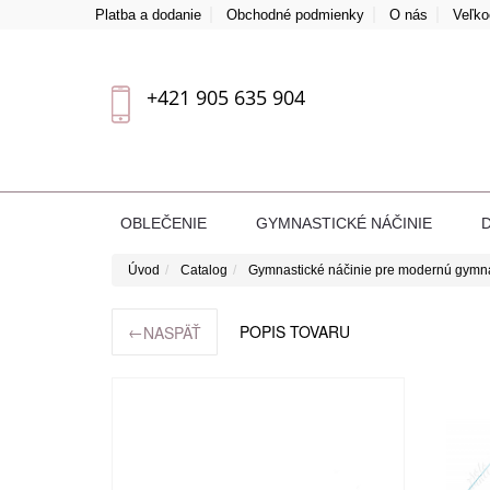
Platba a dodanie
Obchodné podmienky
O nás
Veľk
+421 905 635 904
OBLEČENIE
GYMNASTICKÉ NÁČINIE
Úvod
Catalog
Gymnastické náčinie pre modernú gymn
←
POPIS TOVARU
NASPÄŤ