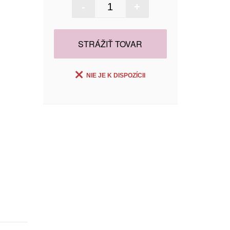
-
+
STRÁŽIŤ TOVAR
NIE JE K DISPOZÍCII