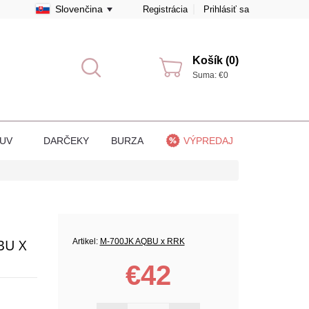
Slovenčina
Registrácia
Prihlásiť sa
Košík (0)
Suma: €0
BUV
DARČEKY
BURZA
VÝPREDAJ
BU X
Artikel:
M-700JK AQBU x RRK
€42