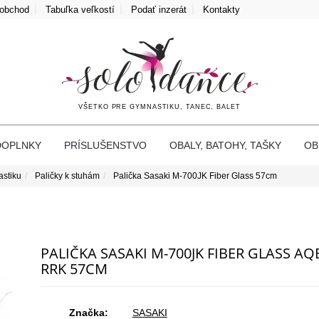
oobchod
Tabuľka veľkostí
Podať inzerát
Kontakty
VŠETKO PRE GYMNASTIKU, TANEC, BALET
DOPLNKY
PRÍSLUŠENSTVO
OBALY, BATOHY, TAŠKY
O
astiku
Paličky k stuhám
Palička Sasaki M-700JK Fiber Glass 57cm
PALIČKA SASAKI M-700JK FIBER GLASS AQ
RRK 57CM
Značka:
SASAKI