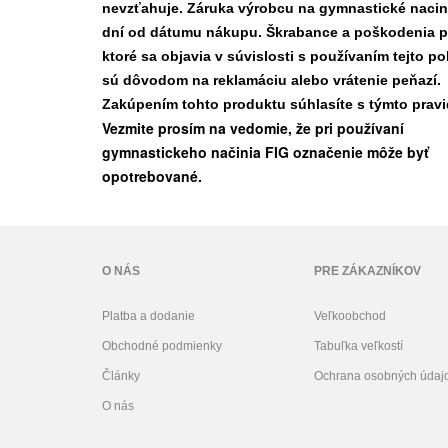
nevzťahuje. Záruka výrobcu na gymnastické nacini
dní od dátumu nákupu. Škrabance a poškodenia p
ktoré sa objavia v súvislosti s používaním tejto po
sú dôvodom na reklamáciu alebo vrátenie peňazí.
Zakúpením tohto produktu súhlasíte s týmto pravi
Vezmite prosím na vedomie, že pri používaní
gymnastickeho načinia FIG označenie môže byť
opotrebované.
O NÁS
PRE ZÁKAZNÍKOV
Platba a dodanie
Veľkoobchod
Obchodné podmienky
Tabuľka veľkostí
Články
Ochrana osobných údaj
O nás