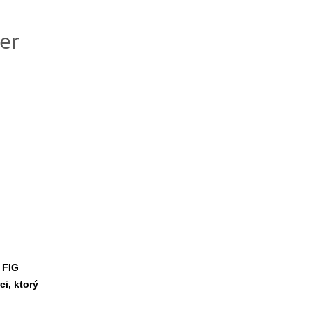
er
 FIG
i, ktorý