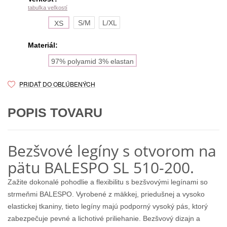
tabuľka veľkostí
S/M
L/XL
XS
Materiál:
97% polyamid 3% elastan
PRIDAŤ DO OBĽÚBENÝCH
POPIS TOVARU
Bezšvové legíny s otvorom na
pätu BALESPO SL 510-200.
Zažite dokonalé pohodlie a flexibilitu s bezšvovými legínami so
strmeňmi BALESPO. Vyrobené z mäkkej, priedušnej a vysoko
elastickej tkaniny, tieto legíny majú podporný vysoký pás, ktorý
zabezpečuje pevné a lichotivé priliehanie. Bezšvový dizajn a