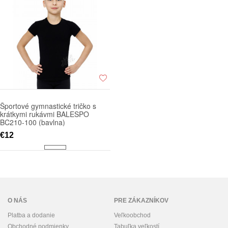
Športové gymnastické tričko s
krátkymi rukávmi BALESPO
BC210-100 (bavlna)
€12
O NÁS
PRE ZÁKAZNÍKOV
Platba a dodanie
Veľkoobchod
Obchodné podmienky
Tabuľka veľkostí