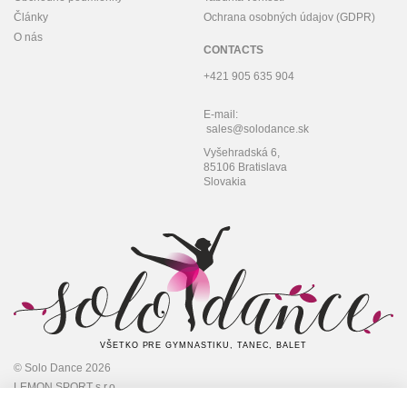
Články
Ochrana osobných údajov (GDPR)
O nás
CONTACTS
+421 905 635 904
E-mail:
sales@solodance.sk
Vyšehradská 6,
85106 Bratislava
Slovakia
VŠETKO PRE GYMNASTIKU, TANEC, BALET
© Solo Dance 2026
LEMON SPORT s.r.o
IČO: 45 348 545,