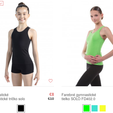
AJ
tické
Farebné gymnastické
€8
ické tričko solo
tielko SOLO FD402.0
€10