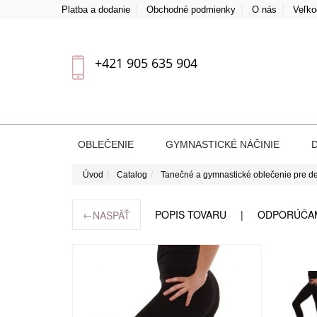
Platba a dodanie
Obchodné podmienky
O nás
Veľk
+421 905 635 904
OBLEČENIE
GYMNASTICKÉ NÁČINIE
Úvod
Catalog
Tanečné a gymnastické oblečenie pre de
←
POPIS TOVARU
ODPORÚČA
NASPÄŤ