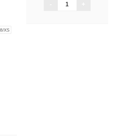
-
+
8/XS