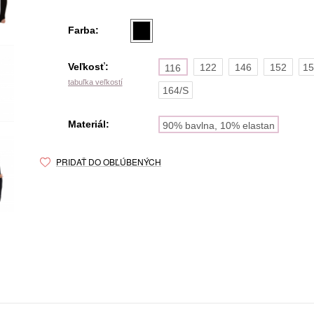
Farba:
Veľkosť:
122
146
152
15
116
tabuľka veľkostí
164/S
Materiál:
90% bavlna, 10% elastan
PRIDAŤ DO OBĽÚBENÝCH