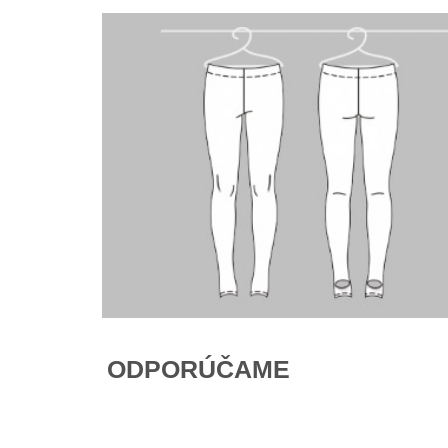
ODPORÚČAME