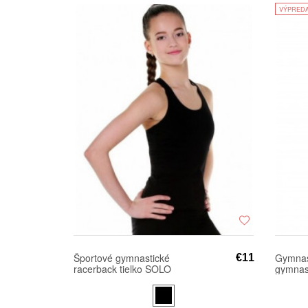
VÝPRED
Športové gymnastické
Gymnas
€11
racerback tielko SOLO
gymnast
FD402
fd400