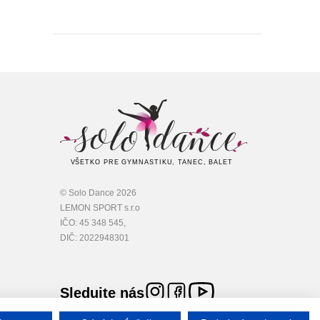
VŠETKO PRE GYMNASTIKU, TANEC, BALET
© Solo Dance 2026
LEMON SPORT s.r.o
IČO: 45 348 545,
DIČ: 2022948301
Sledujte nás