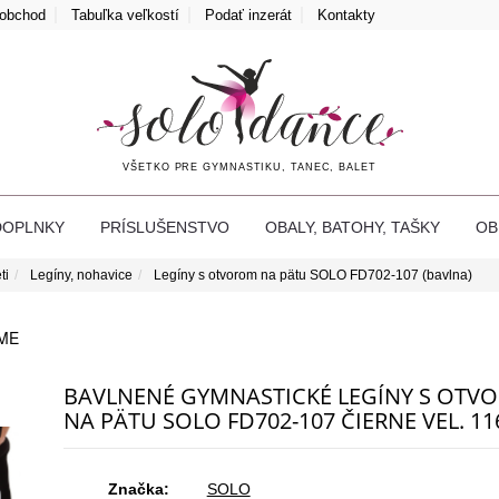
oobchod
Tabuľka veľkostí
Podať inzerát
Kontakty
VŠETKO PRE GYMNASTIKU, TANEC, BALET
DOPLNKY
PRÍSLUŠENSTVO
OBALY, BATOHY, TAŠKY
O
ti
Legíny, nohavice
Legíny s otvorom na pätu SOLO FD702-107 (bavlna)
ME
BAVLNENÉ GYMNASTICKÉ LEGÍNY S OTV
NA PÄTU SOLO FD702-107 ČIERNE VEL. 11
Značka:
SOLO