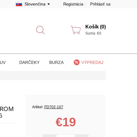
Slovenčina
Registrácia
Prihlásiť sa
Košík (0)
Suma: €0
BUV
DARČEKY
BURZA
VÝPREDAJ
OROM
Artikel:
FD702-107
6
€19