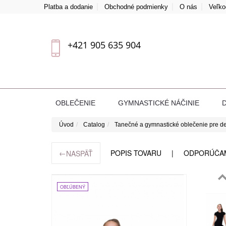
Platba a dodanie
Obchodné podmienky
O nás
Veľk
+421 905 635 904
OBLEČENIE
GYMNASTICKÉ NÁČINIE
Úvod
Catalog
Tanečné a gymnastické oblečenie pre de
←
POPIS TOVARU
ODPORÚČA
NASPÄŤ
OBĽÚBENÝ