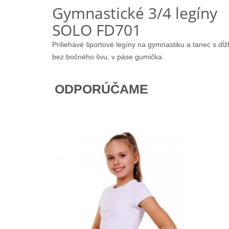
Gymnastické 3/4 legíny
SOLO FD701
Priliehavé športové legíny na gymnastiku a tanec s dĺž
bez bočného švu, v páse gumička.
ODPORÚČAME