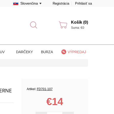
Slovenčina
Registrácia
Prihlásiť sa
Košík (0)
Suma: €0
BUV
DARČEKY
BURZA
VÝPREDAJ
IERNE
Artikel:
FD701-107
€14