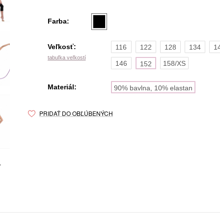
Farba:
Veľkosť:
116
122
128
134
1
tabuľka veľkostí
146
158/XS
152
Materiál:
90% bavlna, 10% elastan
PRIDAŤ DO OBĽÚBENÝCH