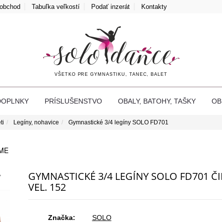
oobchod
Tabuľka veľkostí
Podať inzerát
Kontakty
VŠETKO PRE GYMNASTIKU, TANEC, BALET
DOPLNKY
PRÍSLUŠENSTVO
OBALY, BATOHY, TAŠKY
O
ti
Legíny, nohavice
Gymnastické 3/4 legíny SOLO FD701
ME
GYMNASTICKÉ 3/4 LEGÍNY SOLO FD701 Č
VEL. 152
Značka:
SOLO