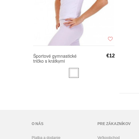
Športové gymnastické
€12
tričko s krátkymi
rukávmi SOLO FD650
O NÁS
PRE ZÁKAZNÍKOV
Platba a dodanie
Veľkoobchod