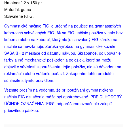
Hmotnosť: 2 х 150 gr
Materiál: guma
Schválené F.I.G.
Gymnastické načinie FIG je určené na použitie na gymnastických
kobercoch schválených FIG. Ak sa FIG načinie použiva v hale bez
koberca alebo na koberci, ktorý nie je schválený FIG záruka na
načinie sa nevzťahuje. Záruka výrobcu na gymnastické kúžele
SASAKI - 2 mesiace od dátumu nákupu. Škrabance, odlupovanie
farby a iné mechanické poškodenia položiek, ktoré sa môžu
objaviť v súvislosti s používaním tejto položky, nie sú dôvodom na
reklamáciu alebo vrátenie peňazí. Zakúpením tohto produktu
súhlasíte s týmto pravidlom.
Vezmite prosím na vedomie, že pri používaní gymnastickeho
načinia FIG označenie môže byť opotrebované. PRE DLHODOBÝ
ÚČINOK OZNAČENIA "FIG“, odporúčame označenie zalepiť
priesvitnou páskou.