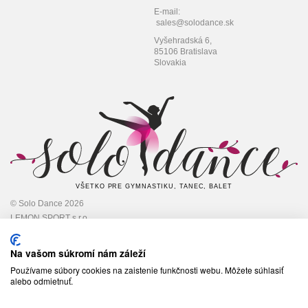
E-mail:
sales@solodance.sk
Vyšehradská 6,
85106 Bratislava
Slovakia
VŠETKO PRE GYMNASTIKU, TANEC, BALET
© Solo Dance 2026
LEMON SPORT s.r.o
IČO: 45 348 545,
DIČ: 2022948301
Na vašom súkromí nám záleží
Používame súbory cookies na zaistenie funkčnosti webu. Môžete súhlasiť
alebo odmietnuť.
Sledujte nás