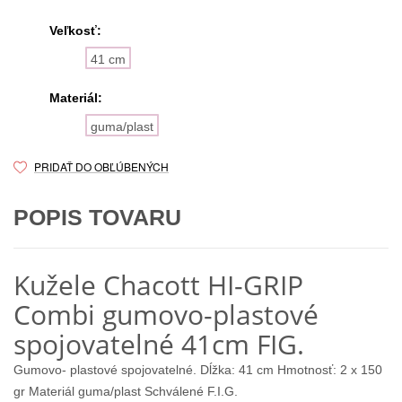
Veľkosť:
41 cm
Materiál:
guma/plast
PRIDAŤ DO OBĽÚBENÝCH
POPIS TOVARU
Kužele Chacott HI-GRIP
Combi gumovo-plastové
spojovatelné 41cm FIG.
Gumovo- plastové spojovatelné. Dĺžka: 41 cm Hmotnosť: 2 х 150
gr Materiál guma/plast Schválené F.I.G.