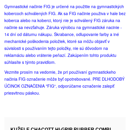
Gymnastické načinie FIG je určené na použitie na gymnastických
kobercoch schválených FIG. Ak sa FIG načinie použiva v hale bez
koberca alebo na koberci, ktorý nie je schválený FIG záruka na
načinie sa nevzťahuje. Záruka výrobcu na gymnastické nacinie -
14 dní od dátumu nákupu. Škrabance, odlupovanie farby a iné
mechanické poškodenia položiek, ktoré sa môžu objaviť v
súvislosti s používaním tejto položky, nie sú dôvodom na
reklamáciu alebo vrátenie peňazí. Zakúpením tohto produktu
súhlasíte s týmto pravidlom.
Vezmite prosím na vedomie, že pri používaní gymnastickeho
načinia FIG označenie môže byť opotrebované. PRE DLHODOBÝ
ÚČINOK OZNAČENIA "FIG“, odporúčame označenie zalepiť
priesvitnou páskou.
KUŽELE CHACOTT HI-GRIP RUBBER COMBI