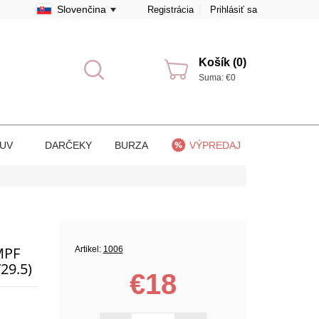
Slovenčina
Registrácia
Prihlásiť sa
Košík (0)
Suma: €0
BUV
DARČEKY
BURZA
VÝPREDAJ
MPF
Artikel:
1006
29.5)
€18