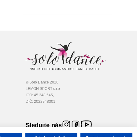
VŠETKO PRE GYMNASTIKU, TANEC, BALET
© Solo Dance 2026
LEMON SPORT s.r.o
IČO: 45 348 545,
DIČ: 2022948301
Sledujte nás