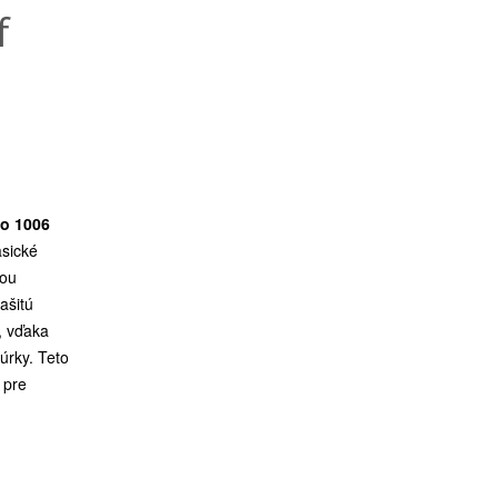
f
co 1006
asické
nou
ašitú
, vďaka
úrky. Teto
 pre