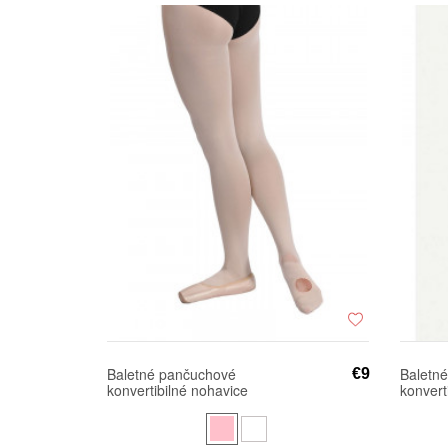
Baletné pančuchové
Baletn
€9
konvertibilné nohavice
konvert
PRIDANCE 514/C
SANSHA
T60CH