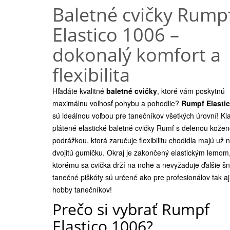
Baletné cvičky Rump
Elastico 1006 –
dokonalý komfort a
flexibilita
Hľadáte kvalitné
baletné cvičky
, ktoré vám poskytnú
maximálnu voľnosť pohybu a pohodlie?
Rumpf Elasti
sú ideálnou voľbou pre tanečníkov všetkých úrovní! Kl
plátené elastické baletné cvičky Rumf s delenou kože
podrážkou, ktorá zaručuje flexibilitu chodidla majú už n
dvojitú gumičku. Okraj je zakončený elastickým lemom
ktorému sa cvička drží na nohe a nevyžaduje ďalšie šn
tanečné piškóty sú určené ako pre profesionálov tak aj
hobby tanečníkov!
Prečo si vybrať Rumpf
Elastico 1006?